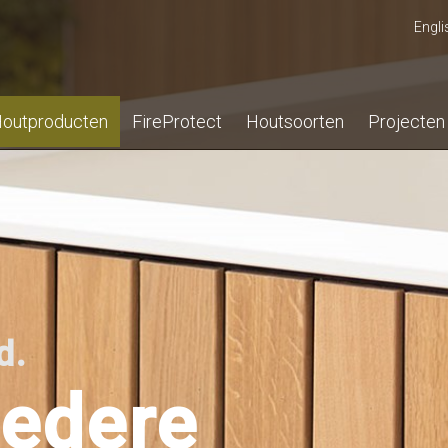
Engli
outproducten
FireProtect
Houtsoorten
Projecten
d.
iedere