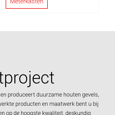
Meterkasten
tproject
 en produceert duurzame houten gevels,
erkte producten en maatwerk bent u bij
nen op de hoogste kwaliteit, deskundig