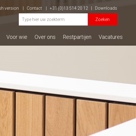
sh version
Contact
+31 (0)13 514 20 12
Downloads
Zoeken
Voor wie
Over ons
Restpartijen
Vacatures