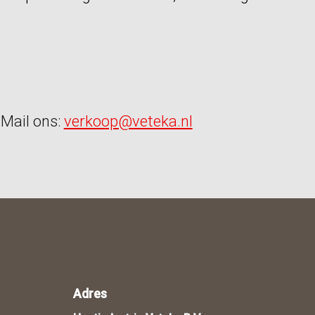
Mail ons:
verkoop@veteka.nl
Adres