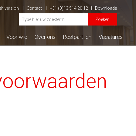
sh version
Contact
+31 (0)13 514 20 12
Downloads
Zoeken
Voor wie
Over ons
Restpartijen
Vacatures
voorwaarden