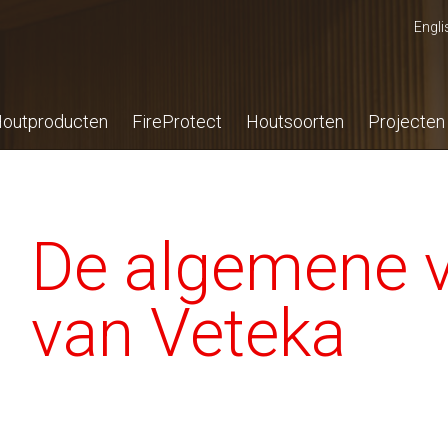
Engli
outproducten
FireProtect
Houtsoorten
Projecten
De algemene 
van Veteka